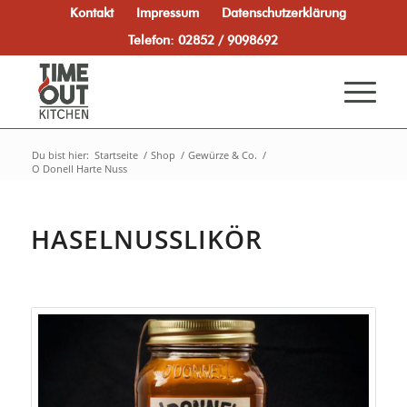
Kontakt
Impressum
Datenschutzerklärung
Telefon: 02852 / 9098692
Du bist hier:
Startseite
/
Shop
/
Gewürze & Co.
/
O Donell Harte Nuss
HASELNUSSLIKÖR